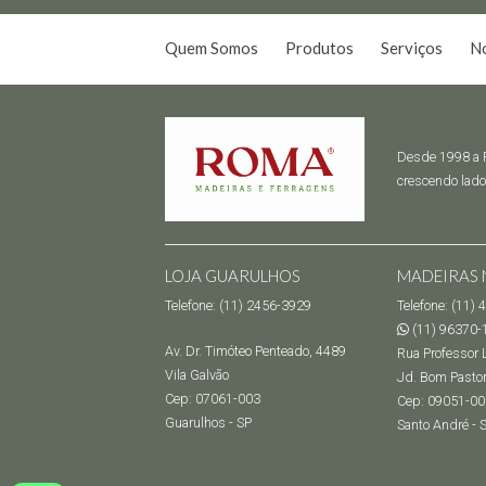
Quem Somos
Produtos
Serviços
No
Desde 1998 a R
crescendo lado
LOJA GUARULHOS
MADEIRAS 
Telefone: (11) 2456-3929
Telefone: (11)
(11) 96370-
Av. Dr. Timóteo Penteado, 4489
Rua Professor L
Vila Galvão
Jd. Bom Pasto
Cep: 07061-003
Cep: 09051-00
Guarulhos - SP
Santo André - 