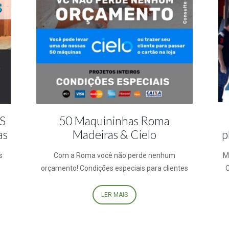
S
50 Maquininhas Roma
as
Madeiras & Cielo
p
s
Com a Roma você não perde nenhum
M
orçamento! Condições especiais para clientes
C
LER MAIS