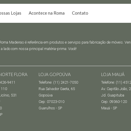
ssas Lojas
Acontece na Roma
Contato
oma Madeiras é referência em produtos e serviços para fabricação de móveis. Venha
 a lado com nossa principal matéria-prima: Você!
NORTE FLORA
LOJA GOPOÚVA
LOJA MAUÁ
 4426-9411
Telefone: (11) 2421-7050
Telefone: (11) 451
1110
Rua Salvador Gaeta, 65
Av. Capitão João, 
icínio, 531
Gopoúva
Jd. Guapituba
r
Cep: 07023-010
Cep: 09360-120
0
Guarulhos - SP
Mauá - SP
SP